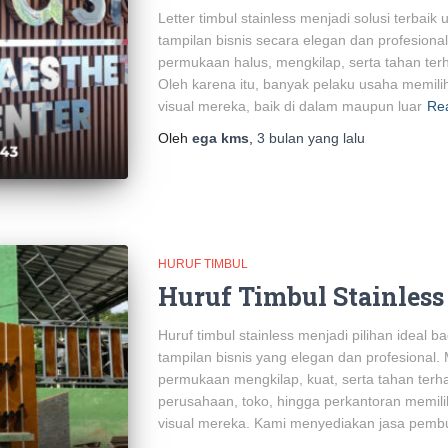
Letter timbul stainless menjadi solusi terbai
tampilan bisnis secara elegan dan profesional.
permukaan halus, mengkilap, serta tahan te
Oleh karena itu, banyak pelaku usaha memilih
visual mereka, baik di dalam maupun luar
Re
Oleh
ega kms
,
3 bulan
yang lalu
HURUF TIMBUL
Huruf Timbul Stainless
Huruf timbul stainless menjadi pilihan ideal 
tampilan bisnis yang elegan dan profesional. 
permukaan mengkilap, kuat, serta tahan terha
perusahaan, toko, hingga perkantoran memilih
visual mereka. Kami menyediakan jasa pembua