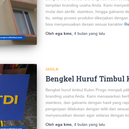
tampilan branding usaha Anda. Kami menyedia
mulai dari akrilik, stainless, hingga galvanis 
itu, setiap proses produksi dikerjakan denga
bisa menyesuaikan desain sesuai karakter
Re
Oleh
ega kms
,
4 bulan
yang lalu
AKRILIK
Bengkel Huruf Timbul 
Bengkel huruf timbul Kulon Progo menjadi pi
branding usaha Anda. Kami menawarkan berbagai
stainless, dan galvanis dengan hasil yang rapi
pengerjaan dilakukan dengan teliti dan sesua
menyesuaikan desain agar selaras dengan k
Oleh
ega kms
,
4 bulan
yang lalu