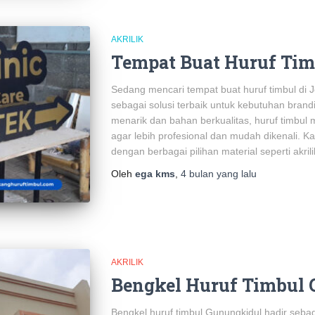
AKRILIK
Tempat Buat Huruf Timb
Sedang mencari tempat buat huruf timbul di 
sebagai solusi terbaik untuk kebutuhan bran
menarik dan bahan berkualitas, huruf timbul
agar lebih profesional dan mudah dikenali. K
dengan berbagai pilihan material seperti akrili
Oleh
ega kms
,
4 bulan
yang lalu
AKRILIK
Bengkel Huruf Timbul
Bengkel huruf timbul Gunungkidul hadir sebag