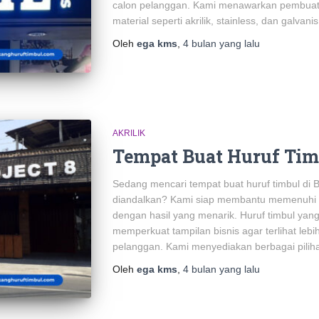
calon pelanggan. Kami menawarkan pembuat
material seperti akrilik, stainless, dan galvani
Oleh
ega kms
,
4 bulan
yang lalu
AKRILIK
Tempat Buat Huruf Tim
Sedang mencari tempat buat huruf timbul di B
diandalkan? Kami siap membantu memenuhi 
dengan hasil yang menarik. Huruf timbul yan
memperkuat tampilan bisnis agar terlihat leb
pelanggan. Kami menyediakan berbagai piliha
Oleh
ega kms
,
4 bulan
yang lalu