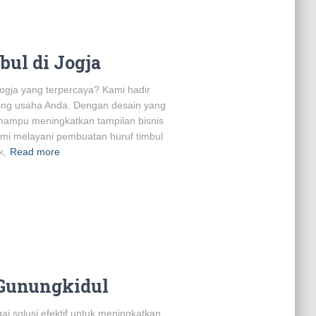
ul di Jogja
Jogja yang terpercaya? Kami hadir
ding usaha Anda. Dengan desain yang
 mampu meningkatkan tampilan bisnis
ami melayani pembuatan huruf timbul
k,
Read more
 Gunungkidul
ai solusi efektif untuk meningkatkan