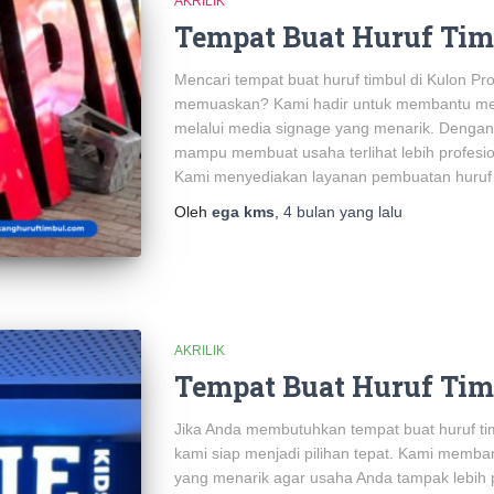
AKRILIK
Tempat Buat Huruf Tim
Mencari tempat buat huruf timbul di Kulon Pr
memuaskan? Kami hadir untuk membantu men
melalui media signage yang menarik. Dengan 
mampu membuat usaha terlihat lebih profesi
Kami menyediakan layanan pembuatan huruf 
Oleh
ega kms
,
4 bulan
yang lalu
AKRILIK
Tempat Buat Huruf Tim
Jika Anda membutuhkan tempat buat huruf ti
kami siap menjadi pilihan tepat. Kami memb
yang menarik agar usaha Anda tampak lebih p