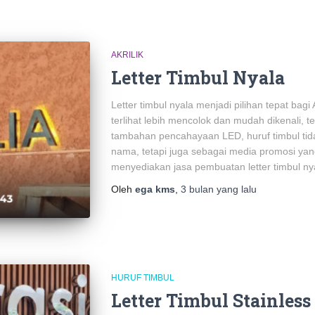
AKRILIK
Letter Timbul Nyala
Letter timbul nyala menjadi pilihan tepat bag
terlihat lebih mencolok dan mudah dikenali, 
tambahan pencahayaan LED, huruf timbul tid
nama, tetapi juga sebagai media promosi yang
menyediakan jasa pembuatan letter timbul ny
Oleh
ega kms
,
3 bulan
yang lalu
HURUF TIMBUL
Letter Timbul Stainless