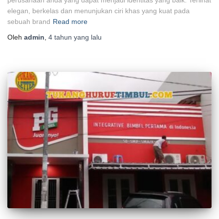
perusahaan anda yang dapat menjadi identitas yang baik. Terlihat
elegan, berkelas dan menunjukan ciri khas yang kuat pada
sebuah brand
Read more
Oleh
admin
,
4 tahun
yang lalu