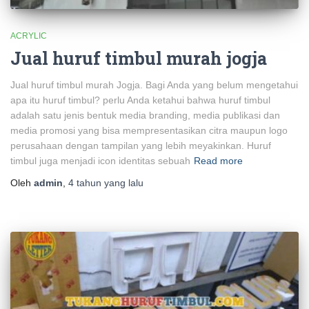
ACRYLIC
Jual huruf timbul murah jogja
Jual huruf timbul murah Jogja. Bagi Anda yang belum mengetahui
apa itu huruf timbul? perlu Anda ketahui bahwa huruf timbul
adalah satu jenis bentuk media branding, media publikasi dan
media promosi yang bisa mempresentasikan citra maupun logo
perusahaan dengan tampilan yang lebih meyakinkan. Huruf
timbul juga menjadi icon identitas sebuah
Read more
Oleh
admin
,
4 tahun
yang lalu