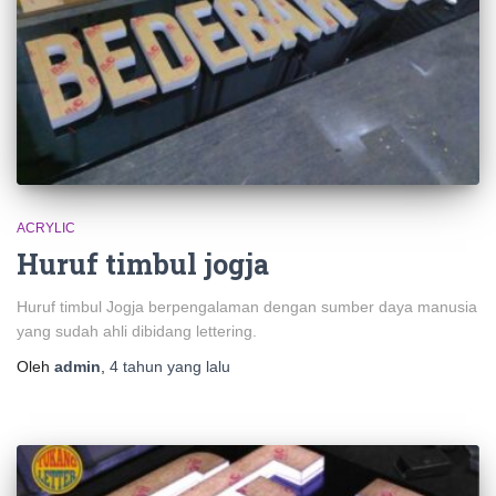
ACRYLIC
Huruf timbul jogja
Huruf timbul Jogja berpengalaman dengan sumber daya manusia
yang sudah ahli dibidang lettering.
Oleh
admin
,
4 tahun
yang lalu