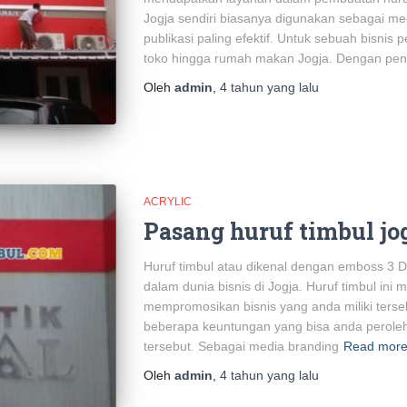
Jogja sendiri biasanya digunakan sebagai med
publikasi paling efektif. Untuk sebuah bisnis 
toko hingga rumah makan Jogja. Dengan pene
Oleh
admin
,
4 tahun
yang lalu
ACRYLIC
Pasang huruf timbul jo
Huruf timbul atau dikenal dengan emboss 3 D
dalam dunia bisnis di Jogja. Huruf timbul ini
mempromosikan bisnis yang anda miliki tersebu
beberapa keuntungan yang bisa anda peroleh
tersebut. Sebagai media branding
Read mor
Oleh
admin
,
4 tahun
yang lalu