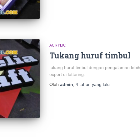
ACRYLIC
Tukang huruf timbul
tukang huruf timbul dengan pengalaman lebi
expert di lettering.
Oleh
admin
,
4 tahun
yang lalu