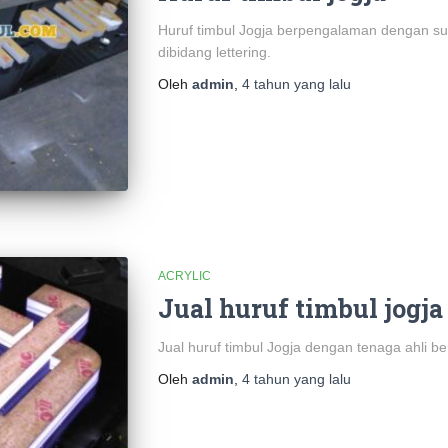
Huruf timbul Jogja berpengalaman dengan s
dibidang lettering.
Oleh
admin
,
4 tahun
yang lalu
ACRYLIC
Jual huruf timbul jogja
Jual huruf timbul Jogja dengan tenaga ahli 
Oleh
admin
,
4 tahun
yang lalu