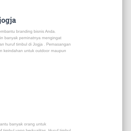
jogja
embantu branding bisnis Anda.
kin banyak peminatnya mengingat
an huruf timbul di Jogja . Pemasangan
lan keindahan untuk outdoor maupun
antu banyak orang untuk
imbul yang berkualitas. Huruf timbul